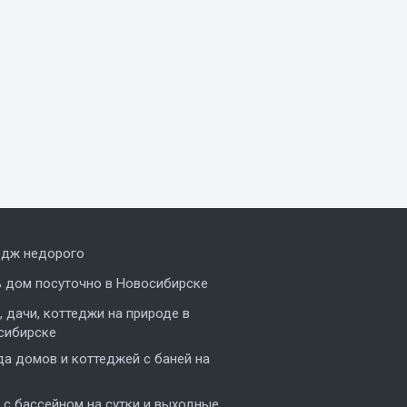
едж недорого
ь дом посуточно в Новосибирске
 дачи, коттеджи на природе в
сибирске
а домов и коттеджей с баней на
с бассейном на сутки и выходные