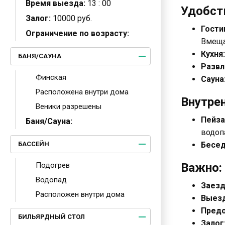
Время выезда:
13 : 00
Удобст
Залог:
10000 руб.
Гости
Ограничение по возрасту:
Вмеща
Кухня:
БАНЯ/САУНА
Развл
Финская
Сауна
Расположена внутри дома
Внутре
Веники разрешены
Пейза
Баня/Сауна:
водоп
БАССЕЙН
Бесед
Подогрев
Важно:
Водопад
Заезд
Расположен внутри дома
Выезд
Предо
БИЛЬЯРДНЫЙ СТОЛ
Залог