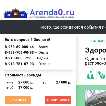
Место, где рождаются события и 
Есть вопросы? Звоните!
НА ГЛАВ
8-953-89-000-44
— Артем
Здоро
8-923-706-90-93
— Ольга
8-913-0000-235
— Вадим
Сдаётся в
располож
8-913-751-87-93
— Оксана
50
Стоимость аренды
пн‐чт
27 000 р.
вс
27 000 р.
пт‐сб
37 000 р.
СРАВНИТЬ
БРОНИРОВАТЬ