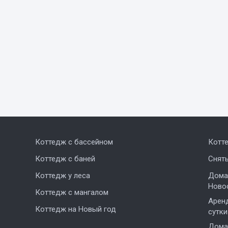
Коттедж с бассейном
Котт
Коттедж с баней
Снят
Коттедж у леса
Дома,
Ново
Коттедж с мангалом
Аренд
Коттедж на Новый год
сутки
Дома 