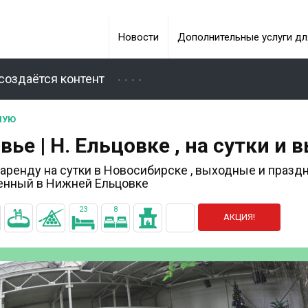
Новости
Дополнительные услуги дл
создаётся контент
НУЮ
вье | Н. Ельцовке , на сутки и
 аренду на сутки в Новосибирске , выходные и празд
енный в Нижней Ельцовке
23
8
АКЦИЯ!