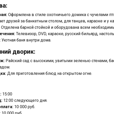
ва:
ная:
Оформлена в стиле охотничьего домика с чучелами пти
ет друзей за банкетным столом, для танцев, караоке и у к
Отделена барной стойкой и оборудована всем необходимы
ечения:
Телевизор, DVD, караоке, русский бильярд, насто
:
Уютная баня внутри дома.
нний дворик:
ж:
Райский сад с высокими, увитыми зеленью стенами, б
адом.
ка:
Для приготовления блюд на открытом огне.
:
15:00
:
12:00 следующего дня.
плата:
10 000 руб.
:
10 000 руб.