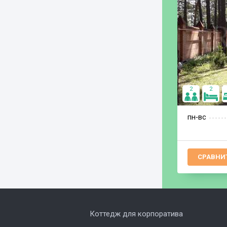
2
2
пн‐вс
СРАВНИ
Коттедж для корпоратива