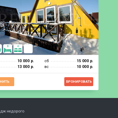
8
4
10 000 р.
сб
15 000 р.
13 000 р.
вс
10 000 р.
НИТЬ
БРОНИРОВАТЬ
едж недорого