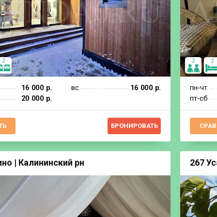
2
2
2
16 000 р.
вс
16 000 р.
пн‐чт
20 000 р.
пт‐сб
ТЬ
БРОНИРОВАТЬ
СРАВ
но | Калининский рн
267 У