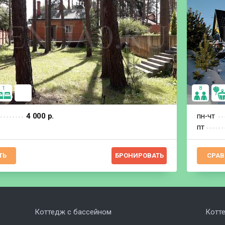
1
8
4 000 р.
пн‐чт
пт
ТЬ
БРОНИРОВАТЬ
СРАВ
Коттедж с бассейном
Котт