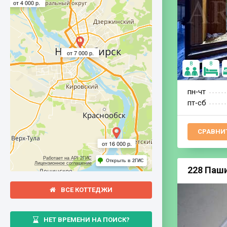
от 4 000 р.
от 7 000 р.
8
8
пн‐чт
пт‐сб
СРАВНИ
от 16 000 р.
Работает на API 2ГИС
Открыть в 2ГИС
Лицензионное соглашение
228 Паши
ВСЕ КОТТЕДЖИ
НЕТ ВРЕМЕНИ НА ПОИСК?