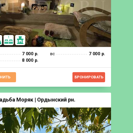
1
7 000 р.
вс
7 000 р.
8 000 р.
НИТЬ
БРОНИРОВАТЬ
садьба Моряк | Ордынский рн.