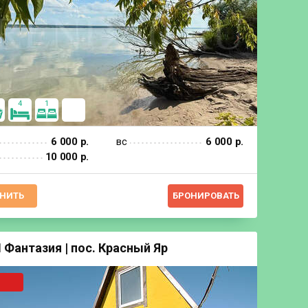
4
1
6 000 р.
вс
6 000 р.
10 000 р.
НИТЬ
БРОНИРОВАТЬ
 Фантазия | пос. Красный Яр