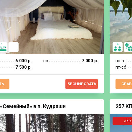
1
4
6 000 р.
вс
7 000 р.
пн‐чт
7 500 р.
пт‐сб
ТЬ
БРОНИРОВАТЬ
СРАВ
«Семейный» в п. Кудряши
257 КП
ЭКО