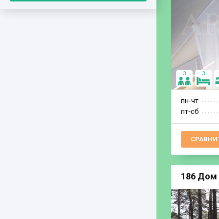
3
3
пн‐чт
пт‐сб
СРАВНИ
186 Дом 