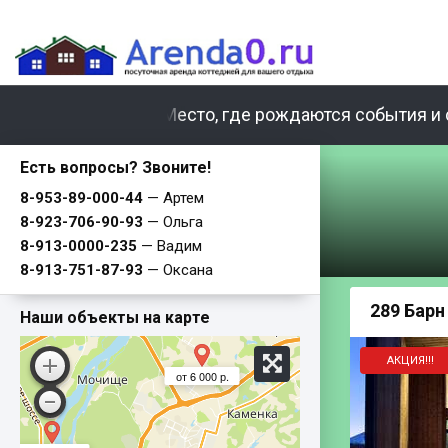
Место, где рождаются события и 
Есть вопросы? Звоните!
8-953-89-000-44
— Артем
8-923-706-90-93
— Ольга
8-913-0000-235
— Вадим
8-913-751-87-93
— Оксана
от 10 000 р.
289 Барн
Наши объекты на карте
АКЦИЯ!!!
от 6 000 р.