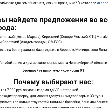
осибирске для семейного отдыха или праздника?
В каталоге
Arenda
ы найдете предложения во все
рода:
Ленинский (метро Маркса), Кировский (Северо-Чемской, СТЦ Мега),
и Советский (Академгородок, ОбьГЭС).
ске на берегу залива, базы отдыха в Боровом, Мочище, селе Лени
 Голубой залив и другие живописные места Новосибирской области.
Бронируйте напрямую - комиссия 0%!
Почему выбирают нас:
 от 7 000 руб. за уютные дома до VIP-коттеджей.
оходит проверку, для многих доступны видеообзоры и 3D-туры.
фильтры по количеству гостей, наличию бассейна, бани или банкет