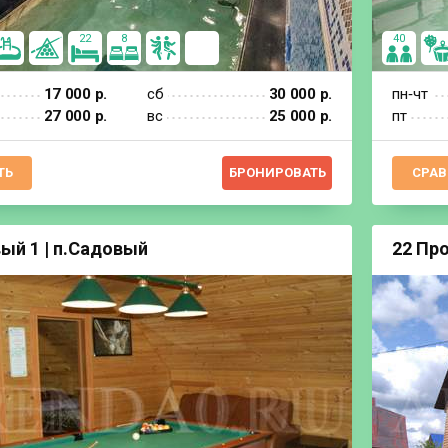
22
8
40
17 000 р.
сб
30 000 р.
пн‐чт
27 000 р.
вс
25 000 р.
пт
ТЬ
БРОНИРОВАТЬ
СРАВ
ый 1 | п.Садовый
22 Пр