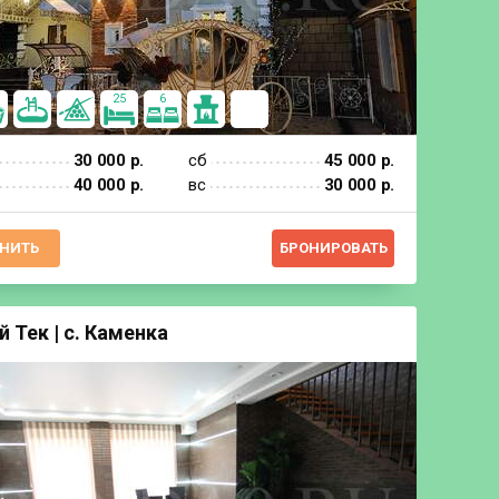
25
6
30 000 р.
сб
45 000 р.
40 000 р.
вс
30 000 р.
НИТЬ
БРОНИРОВАТЬ
й Тек | с. Каменка