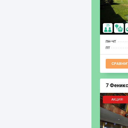
25
пн‐чт
пт
СРАВНИ
7 Феникс
АКЦИЯ!