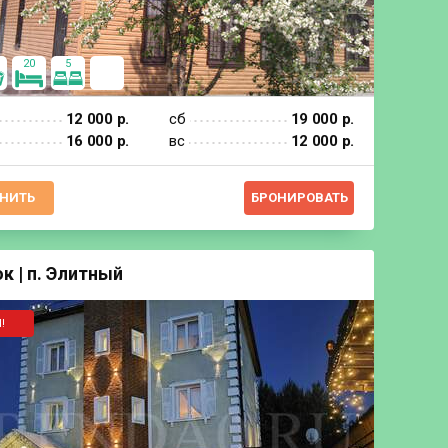
20
5
12 000 р.
сб
19 000 р.
16 000 р.
вс
12 000 р.
НИТЬ
БРОНИРОВАТЬ
к | п. Элитный
!