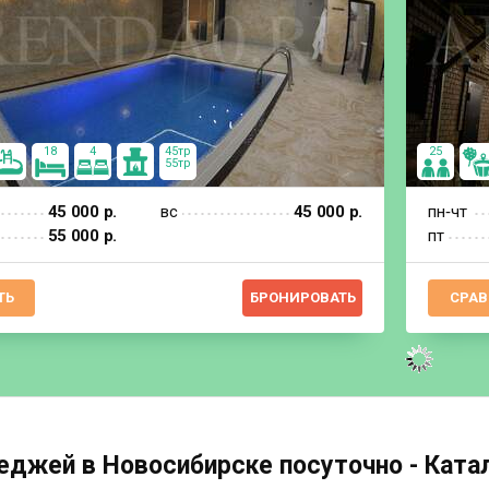
18
4
45тр
25
55тр
45 000 р.
вс
45 000 р.
пн‐чт
55 000 р.
пт
ТЬ
БРОНИРОВАТЬ
СРАВ
еджей в Новосибирске посуточно - Катал