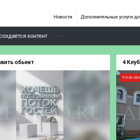
Новости
Дополнительные услуги дл
создаётся контент
авить обьект
4 Клуб 
❗13.06 СВ