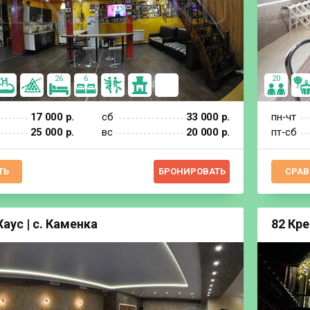
26
6
20
17 000 р.
сб
33 000 р.
пн‐чт
25 000 р.
вс
20 000 р.
пт‐сб
ТЬ
БРОНИРОВАТЬ
СРАВ
Хаус | с. Каменка
82 Кре