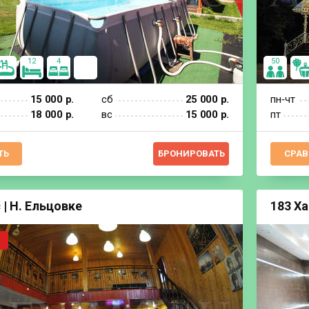
12
4
50
15 000 р.
сб
25 000 р.
пн‐чт
18 000 р.
вс
15 000 р.
пт
ТЬ
БРОНИРОВАТЬ
СРАВ
 | Н. Ельцовке
183 Ха