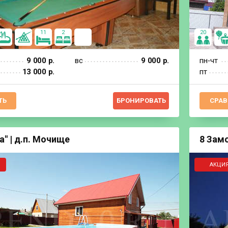
11
2
20
9 000 р.
вс
9 000 р.
пн‐чт
13 000 р.
пт
ТЬ
БРОНИРОВАТЬ
СРАВ
а" | д.п. Мочище
8 Замо
АКЦИЯ