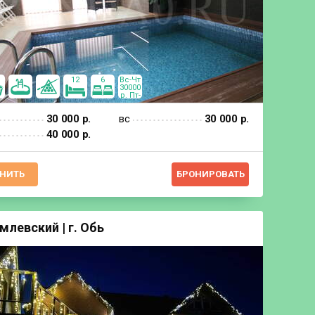
12
6
Вс-Чт
30000
р. Пт-
Сб 40
000р
30 000 р.
вс
30 000 р.
40 000 р.
НИТЬ
БРОНИРОВАТЬ
млевский | г. Обь