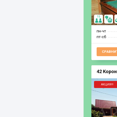
15
пн‐чт
пт‐сб
СРАВНИ
42 Корон
АКЦИЯ!!!