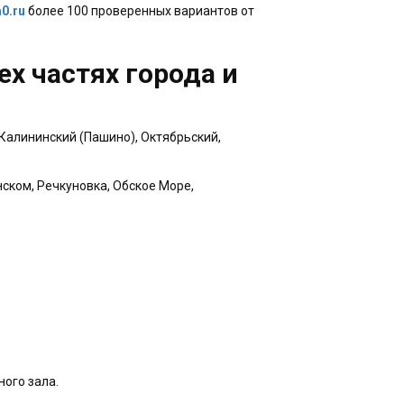
0.ru
более 100 проверенных вариантов от
х частях города и
 Калининский (Пашино), Октябрьский,
нском, Речкуновка, Обское Море,
ного зала.