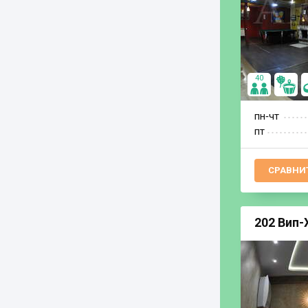
40
пн‐чт
пт
СРАВНИ
202 Вип-