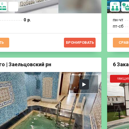
0
45
0 р.
пн‐чт
пт‐сб
ТЬ
БРОНИРОВАТЬ
СРАВ
го | Заельцовский рн
6 Зака
‼️АКЦИЯ