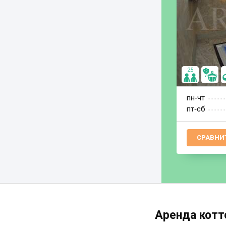
25
пн‐чт
пт‐сб
СРАВНИ
Аренда котт