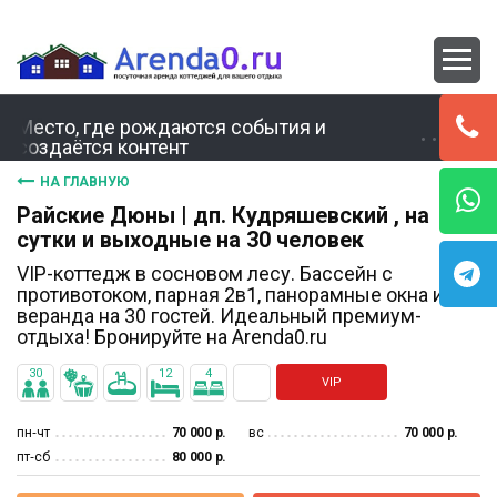
Место, где рождаются события и
создаётся контент
НА ГЛАВНУЮ
Райские Дюны | дп. Кудряшевский , на
сутки и выходные на 30 человек
VIP-коттедж в сосновом лесу. Бассейн с
противотоком, парная 2в1, панорамные окна и
веранда на 30 гостей. Идеальный премиум-
отдыха! Бронируйте на Arenda0.ru
30
12
4
VIP
пн‐чт
70 000 р.
вс
70 000 р.
пт‐сб
80 000 р.