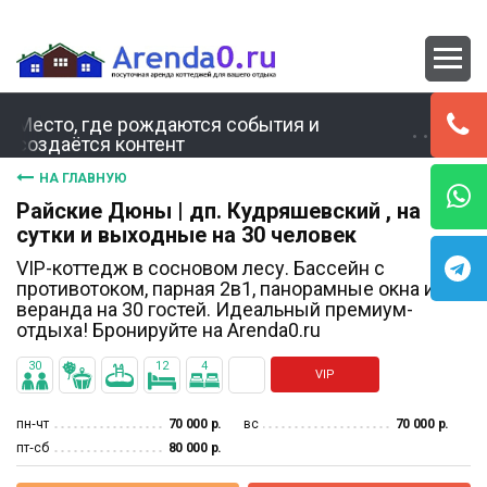
Место, где рождаются события и
создаётся контент
НА ГЛАВНУЮ
Райские Дюны | дп. Кудряшевский , на
сутки и выходные на 30 человек
VIP-коттедж в сосновом лесу. Бассейн с
противотоком, парная 2в1, панорамные окна и
веранда на 30 гостей. Идеальный премиум-
отдыха! Бронируйте на Arenda0.ru
30
12
4
VIP
пн‐чт
70 000 р.
вс
70 000 р.
пт‐сб
80 000 р.