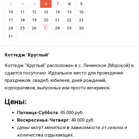
3
4
5
6
7
8
9
10
11
12
13
14
15
16
17
18
19
20
21
22
23
24
25
26
27
28
29
30
31
Коттедж "Круглый"
Коттедж "Круглый" расположен в с. Ленинское (Морской) и
сдается посуточно. Идеальное место для проведения
праздников: свадеб, юбилеев, дней рождений,
корпоративов, выпускных или просто вечеринок.
Цены:
Пятница-Суббота:
45 000 руб.
Воскресенье-Четверг:
40 000 руб.
Цены могут меняться в зависимости от сезона и
количества отдыхающих.