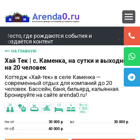
Место, где рождаются события и
создаётся контент
НА ГЛАВНУЮ
Хай Тек | с. Каменка, на сутки и выходные
на 20 человек
Коттедж «Хай-тек» в селе Каменка —
современный отдых для компаний до 20
человек. Бассейн, баня, бильярд, кальянная.
Бронируйте на сайте arenda0.ru!
20
12
6
Вс-Ч
т 300
00р.
Пт-С
б 400
пн‐чт
30 000 р.
вс
30 000 р.
00р
пт‐сб
40 000 р.