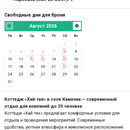
Свободные дни для брони
Август
2026
Пн
Вт
Ср
Чт
Пт
Сб
Вс
1
2
3
4
5
6
7
8
9
10
11
12
13
14
15
16
17
18
19
20
21
22
23
24
25
26
27
28
29
30
31
Коттедж «Хай-тек» в селе Каменка — современный
отдых для компаний до 20 человек
Коттедж «Хай-тек» предлагает комфортные условия для
отдыха и проведения мероприятий. Современные
удобства, уютная атмосфера и живописное расположение