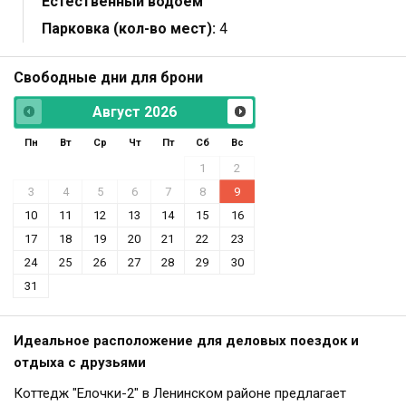
Естественный водоем
Парковка (кол-во мест):
4
Свободные дни для брони
Август
2026
Пн
Вт
Ср
Чт
Пт
Сб
Вс
1
2
3
4
5
6
7
8
9
10
11
12
13
14
15
16
17
18
19
20
21
22
23
24
25
26
27
28
29
30
31
Идеальное расположение для деловых поездок и
отдыха с друзьями
Коттедж "Елочки-2" в Ленинском районе предлагает