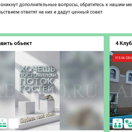
возникнут дополнительные вопросы, обратитесь к нашим ме
ьствием ответят на них и дадут ценный совет.
авить обьект
4 Клуб 
❗13.06 СВ
0
45