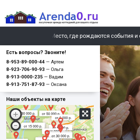
Место, где рождаются события и 
Есть вопросы? Звоните!
8-953-89-000-44
— Артем
8-923-706-90-93
— Ольга
8-913-0000-235
— Вадим
8-913-751-87-93
— Оксана
от 40 000 р.
от 10 000 р.
от 20 000 р.
от 10 500 р.
от 10 500 р.
от 13 500 р.
Наши объекты на карте
от 30 000 р.
от 50 000 р.
от 6 000 р.
от 15 000 р.
от 17 000 р.
от 17 000 р.
от 15 000 р.
от 9 000 р.
от 11 000 р.
от 30 000 р.
от 14 000 р.
от 18 000 р.
от 15 000 р.
от 30 000 р.