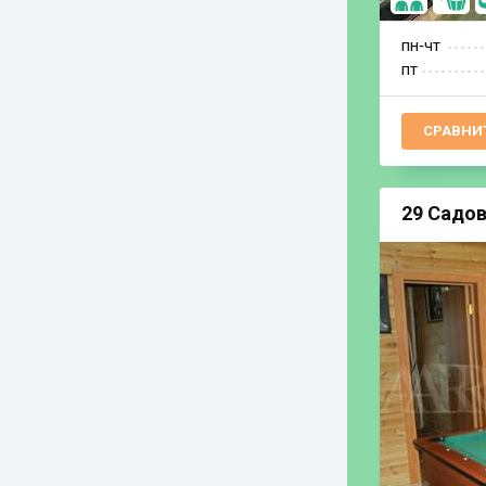
пн‐чт
пт
СРАВНИ
29 Садов