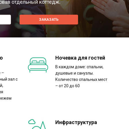
овав отдельный коттедж.
ЗАКАЗАТЬ
ую
Ночевка для гостей
В каждом доме: спальни,
 –
душевые и санузлы.
ный зал с
Количество спальных мест
й,
– от 20 до 60
ля
свежем
Инфраструктура