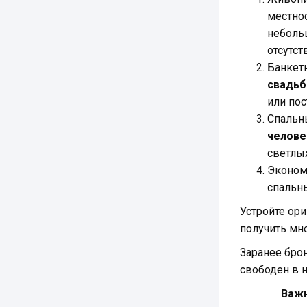
местнос
неболь
отсутс
Банкет
свадь
или пос
Спальн
челове
светлых
Эконом
спальны
Устройте ор
получить мн
Заранее бро
свободен в 
Важн