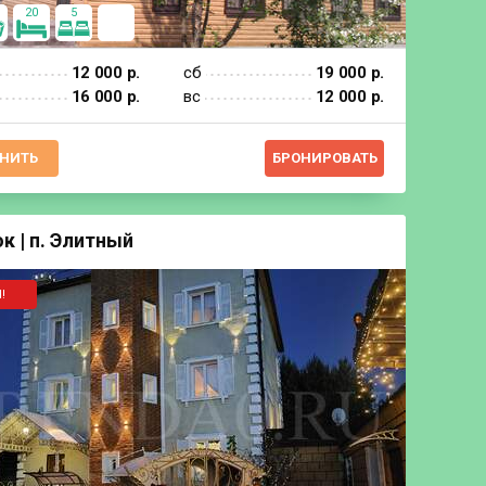
20
5
12 000 р.
сб
19 000 р.
16 000 р.
вс
12 000 р.
НИТЬ
БРОНИРОВАТЬ
к | п. Элитный
!