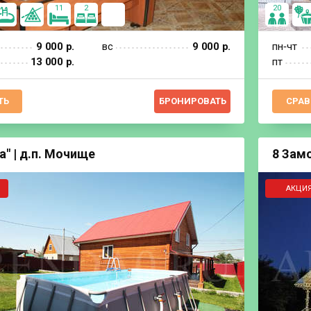
11
2
20
9 000 р.
вс
9 000 р.
пн‐чт
13 000 р.
пт
ТЬ
БРОНИРОВАТЬ
СРАВ
а" | д.п. Мочище
8 Замо
АКЦИЯ