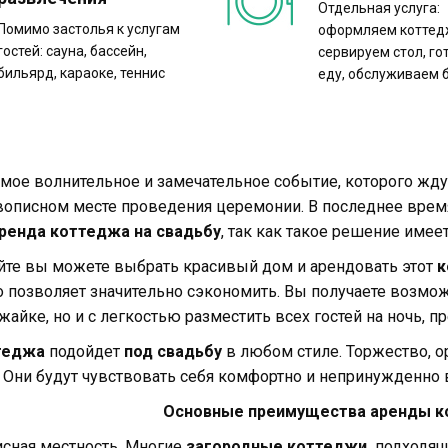
Отдельная услуга:
Помимо застолья к услугам
оформляем коттедж
гостей: сауна, бассейн,
сервируем стол, г
бильярд, караоке, теннис
еду, обслуживаем 
амое волнительное и замечательное событие, которого жд
вописном месте проведения церемонии. В последнее вре
ренда
коттеджа на свадьбу
, так как такое решение имее
йте вы можете выбрать красивый дом и арендовать этот
к
то позволяет значительно сэкономить. Вы получаете возмо
айке, но и с легкостью разместить всех гостей на ночь, п
теджа
подойдет
под свадьбу
в любом стиле. Торжество, о
. Они будут чувствовать себя комфортно и непринужденно
Основные преимущества аренды к
сная местность. Многие
загородные коттеджи,
подходя