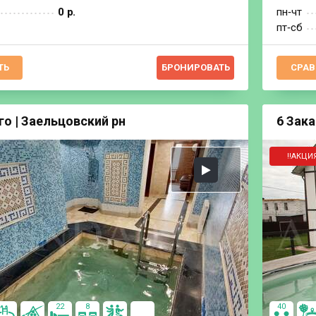
0 р.
пн‐чт
пт‐сб
ТЬ
БРОНИРОВАТЬ
СРАВ
го | Заельцовский рн
6 Зака
‼️АКЦИЯ
22
8
40