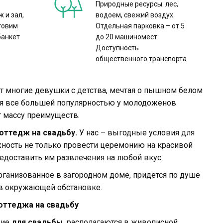
Природные ресурсы: лес,
 и зал,
водоем, свежий воздух.
отовим
Отдельная парковка – от 5
банкет
до 20 машиномест.
Доступность
общественного транспорта
ут многие девушки с детства, мечтая о пышном белом
мя все большей популярностью у молодоженов
т массу преимуществ.
оттедж на свадьбу.
У нас – выгодные условия для
жность не только провести церемонию на красивой
редоставить им развлечения на любой вкус.
рганизованное в загородном доме, придется по душе
 в окружающей обстановке.
оттеджа на свадьбу
щие
для свадьбы,
располагаются в живописной