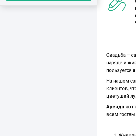
от 20 000 р.
от 12 000 р.
от 10 000 р.
от 70 000 р.
от 18 000 р.
Свадьба – с
наряде и жи
пользуется
а
На нашем са
клиентов, ч
цветущей луж
Аренда кот
всем гостям
Живопи