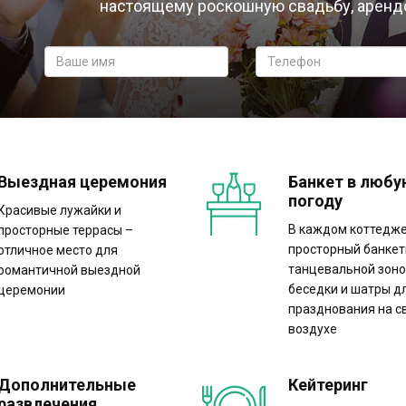
настоящему роскошную свадьбу, аренд
от 28 000 р.
от 28 000 р.
от 20 000 р.
Выездная церемония
Банкет в люб
погоду
Красивые лужайки и
В каждом коттедже
просторные террасы –
просторный банкет
отличное место для
танцевальной зоно
романтичной выездной
беседки и шатры д
церемонии
празднования на 
воздухе
Дополнительные
Кейтеринг
развлечения