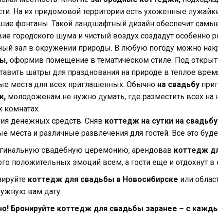
ти. На их придомовой территории есть ухоженные лужайки
шие фонтаны. Такой ландшафтный дизайн обеспечит самые
твие городского шума и чистый воздух создадут особенно 
ный зал в окружении природы. В любую погоду можно нак
бы,
оформив помещение в тематическом стиле. Под откры
тавить шатры для празднования на природе в теплое время
ые места для всех приглашенных. Обычно
на свадьбу
приг
к,
молодоженам не нужно думать, где разместить всех на
 комнатах.
ия денежных средств. Сняв
коттедж на сутки на свадьбу
е места и различные развлечения для гостей. Все это буде
игинальную свадебную церемонию, арендовав
коттедж д
ого положительных эмоций всем, а гости еще и отдохнут в
нируйте
коттедж для свадьбы в Новосибирске
или облас
нужную вам дату.
о! Бронируйте коттедж для свадьбы заранее – с кажд