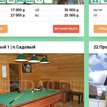
17 000 р.
сб
30 000 р.
пн‐чт
27 000 р.
вс
25 000 р.
пт
ТЬ
БРОНИРОВАТЬ
СРАВ
ый 1 | п.Садовый
22 Пр