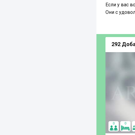
Если у вас 
Они с удовол
292 Доб
0
0