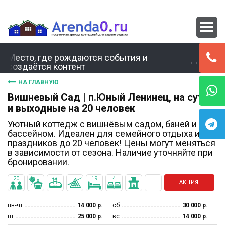
Место, где рождаются события и
создаётся контент
НА ГЛАВНУЮ
Вишневый Сад | п.Юный Ленинец, на сутки
и выходные на 20 человек
Уютный коттедж с вишнёвым садом, баней и
бассейном. Идеален для семейного отдыха и
праздников до 20 человек! Цены могут меняться
в зависимости от сезона. Наличие уточняйте при
бронировании.
20
19
4
АКЦИЯ!
пн‐чт
14 000 р.
сб
30 000 р.
пт
25 000 р.
вс
14 000 р.