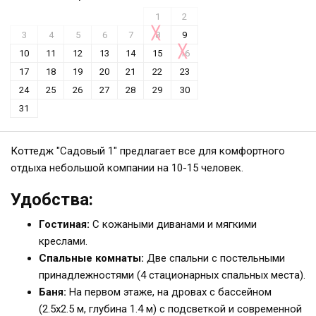
1
2
3
4
5
6
7
8
9
10
11
12
13
14
15
16
17
18
19
20
21
22
23
24
25
26
27
28
29
30
31
Коттедж "Садовый 1" предлагает все для комфортного
отдыха небольшой компании на 10-15 человек.
Удобства:
Гостиная:
С кожаными диванами и мягкими
креслами.
Спальные комнаты:
Две спальни с постельными
принадлежностями (4 стационарных спальных места).
Баня:
На первом этаже, на дровах с бассейном
(2.5x2.5 м, глубина 1.4 м) с подсветкой и современной