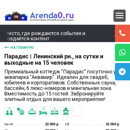
Место, где рождаются события и
создаётся контент
НА ГЛАВНУЮ
Парадис | Ленинский рн., на сутки и
выходные на 15 человек
Премиальный коттедж "Парадис" посуточно у
аквапарка "Аквамир". Идеален для свадеб,
юбилеев и корпоративов. Собственные сауна,
бассейн, 6 люкс-номеров и мангальная зона.
Вместимость до 15 гостей. Забронируйте
элитный отдых для вашего мероприятия!
15
15
6
пн‐чт
22 000 р.
сб
32 000 р.