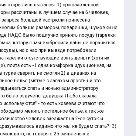
ния открылись ньюансы: 1) при заявленной
оры рассчитаны в лучшем случае на 6 человек,
ле запроса большой кастрюли принесена
емногим больше размером, поварешки, шумовки не
зде НАДО было поштучно принять посуду (тарелки,
рюмка, которую мы выбросили дабы не пораниться
посуды), но с нас при выезде потребовали
а тарелки отсутствующие взять деньги (хотя их
), плита есть -1 одна комфорка идукционная, на
в турке сварить не смогли 2) в диванах на
льное белье (мятые с запахом простыни это
ладываться спать и ночью администратору
 это было озвучено, девушка Люба сказала
 используются" - то есть хозяева считают что
обходимо менять постельное белье, а так же
оличество человек заезжает на 2-ое суток и
одразумевалось видимо что мы не будем спать?! 3)
о маловато, не говоря о 25 заявленых в