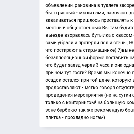
объявлении, раковина в туалете засоре
был грязный - мыли сами, лавочки с дв
заваливаться пришлось приставлять к 
местный общественный Вы там будите 
выезде взорвалась бутылка с квасом об
сами убрали и протерли пол и стены, НО
что постирают в стир.машинке) 7)вын
безаппеляционной форме поставить на
что будет заезд через 3 часа и она одн
при чем тут гости? Время мы конечно
осадок остался при той цене, которую
предоставляют - мягко говоря отсутс
проведения мероприятия (не на сутки 
только с кейтерингом! на большую ком
зоне барбекю так же рекомендую брат
плитка - прохладно ногам)