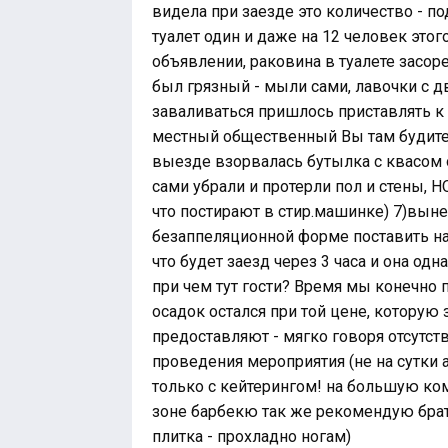
видела при заезде это количество - п
туалет один и даже на 12 человек этог
объявлении, раковина в туалете засоре
был грязный - мыли сами, лавочки с дв
заваливаться пришлось приставлять к 
местный общественный Вы там будите 
выезде взорвалась бутылка с квасом об
сами убрали и протерли пол и стены, НО
что постирают в стир.машинке) 7)вын
безаппеляционной форме поставить на
что будет заезд через 3 часа и она одн
при чем тут гости? Время мы конечно
осадок остался при той цене, которую
предоставляют - мягко говоря отсутс
проведения мероприятия (не на сутки 
только с кейтерингом! на большую ком
зоне барбекю так же рекомендую брат
плитка - прохладно ногам)