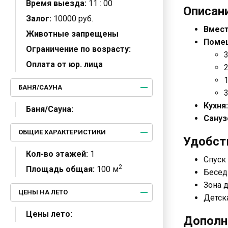
Время выезда:
11 : 00
Описани
Залог:
10000 руб.
Вмест
Животные запрещены
Поме
Ограничение по возрасту:
3
Оплата от юр. лица
2
БАНЯ/САУНА
Кухня:
Баня/Сауна:
Сануз
ОБЩИЕ ХАРАКТЕРИСТИКИ
Удобств
Кол-во этажей:
1
Спуск 
2
Площадь общая:
100 м
Бесед
Зона 
ЦЕНЫ НА ЛЕТО
Детск
Цены лето:
Дополн