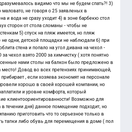
одразумевалось видимо что мы не будем спать?! 3)
о маловато, не говоря о 25 заявленых в
на и вода не сразу уходит 4) в зоне барбекю стол
ух сторон от стола сломаны - чтобы не
стенкам 5) спуск на пляж имеется, но пляж
не одни, детской площадки не наблюдали 6) при
лита стена и попало на угол дивана на чехол -
 за чехол взято 2000 за химчистку ( хотя понятно
есенные нами столы на балкон было предложено в
 место! Довод во всех претензиях принимающей,
а прибирает , если хозяева экономят на персонале
 провели хорошо в своей хорошей компании, но
 заплатили и уровне комфорта, который
твие клиентоориентированности! Возможно для
а в течении дня) данное помещение подходит, но
панию приготовить что то серьезное только в
ь тапки либо обувь для перемещения в доме ( пол