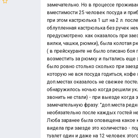
замечательно. Но в процессе прожива
вместимости 25 человек посуда и приб
при этом кастрюлька 1 шт на 2 л. пос
облупленная кастрюлька без ручек н
предусмотрено. как оказалось при зае
вилки, чашки, рюмки), была колотая 
( в прейскуранте не было описано боя 
возместить за рюмку и пытались еще з
было ровно столько сколько при заезде
которую не вся посуда годиться, кофе 
доп.местах оказалось не свежее посте
обнаружилось ночью когда решили ук
звонить не стали) - при выезде когда
замечательную фразу: "доп.места редко
необязательно после каждых гостей не
Люба заранее была оповещена какое к
видела при заезде это количество - п
туалет один и даже на 12 человек этог