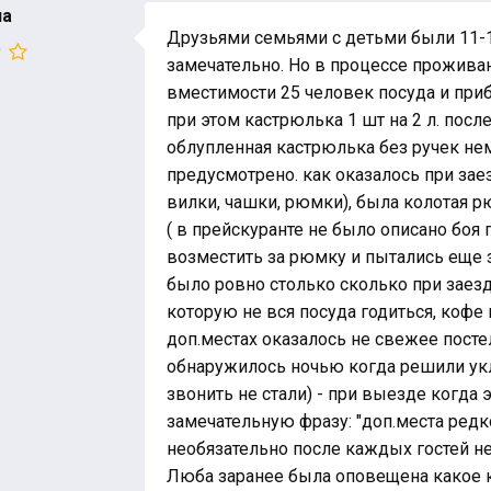
на
Друзьями семьями с детьми были 11-1
замечательно. Но в процессе прожива
вместимости 25 человек посуда и приб
при этом кастрюлька 1 шт на 2 л. пос
облупленная кастрюлька без ручек н
предусмотрено. как оказалось при зае
вилки, чашки, рюмки), была колотая 
( в прейскуранте не было описано боя 
возместить за рюмку и пытались еще з
было ровно столько сколько при заезде
которую не вся посуда годиться, кофе 
доп.местах оказалось не свежее посте
обнаружилось ночью когда решили ук
звонить не стали) - при выезде когда
замечательную фразу: "доп.места редко
необязательно после каждых гостей не
Люба заранее была оповещена какое к