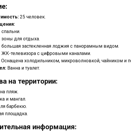
е:
имость:
25 человек.
щения:
 спальни.
 зоны для отдыха.
1 большая застекленная лоджия с панорамным видом.
3 ЖК-телевизора с цифровыми каналами.
Оснащена холодильником, микроволновкой, чайником и п
ел:
Ванна и туалет.
а на территории:
на пляж.
ка и мангал.
для барбекю.
ая площадка.
ительная информация: