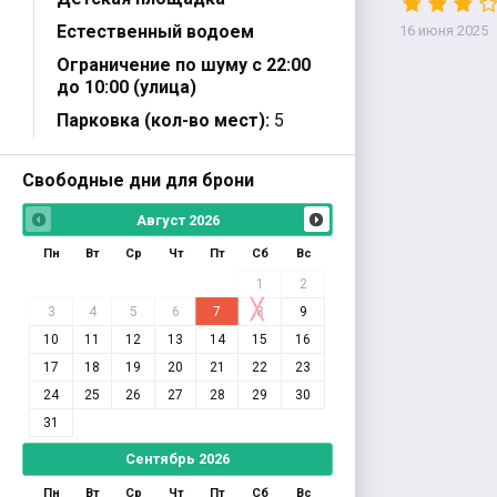
Естественный водоем
16 июня 2025
Ограничение по шуму с 22:00
до 10:00 (улица)
Парковка (кол-во мест):
5
Свободные дни для брони
Август
2026
Пн
Вт
Ср
Чт
Пт
Сб
Вс
1
2
3
4
5
6
7
8
9
10
11
12
13
14
15
16
17
18
19
20
21
22
23
24
25
26
27
28
29
30
31
Сентябрь
2026
Пн
Вт
Ср
Чт
Пт
Сб
Вс