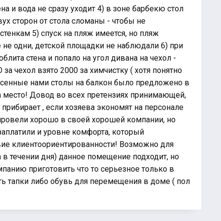
на и вода не сразу уходит 4) в зоне барбекю стол
ух сторон от стола сломаны - чтобы не
стенкам 5) спуск на пляж имеется, но пляж
не одни, детской площадки не наблюдали 6) при
лита стена и попало на угол дивана на чехол -
 за чехол взято 2000 за химчистку ( хотя понятно
есенные нами столы на балкон было предложено в
 место! Довод во всех претензиях принимающей,
а прибирает , если хозяева экономят на персонале
 провели хорошо в своей хорошей компании, но
 заплатили и уровне комфорта, который
твие клиентоориентированности! Возможно для
а в течении дня) данное помещение подходит, но
панию приготовить что то серьезное только в
ь тапки либо обувь для перемещения в доме ( пол