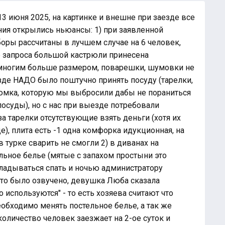
3 июня 2025, на картинке и внешне при заезде все
ния открылись ньюансы: 1) при заявленной
оры рассчитаны в лучшем случае на 6 человек,
ле запроса большой кастрюли принесена
емногим больше размером, поварешки, шумовки не
зде НАДО было поштучно принять посуду (тарелки,
рюмка, которую мы выбросили дабы не пораниться
посуды), но с нас при выезде потребовали
а тарелки отсутствующие взять деньги (хотя их
), плита есть -1 одна комфорка идукционная, на
в турке сварить не смогли 2) в диванах на
льное белье (мятые с запахом простыни это
ладываться спать и ночью администратору
 это было озвучено, девушка Люба сказала
 используются" - то есть хозяева считают что
обходимо менять постельное белье, а так же
оличество человек заезжает на 2-ое суток и