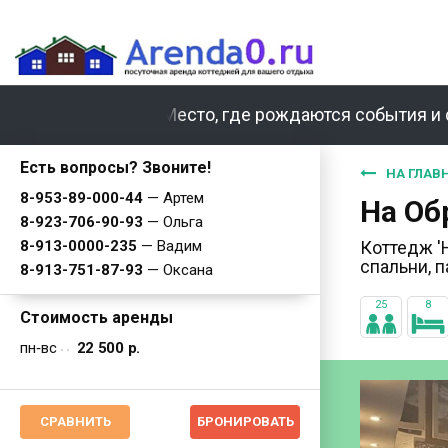
Место, где рождаются события и 
Есть вопросы? Звоните!
НА ГЛАВ
8-953-89-000-44
— Артем
На Об
8-923-706-90-93
— Ольга
8-913-0000-235
— Вадим
Коттедж '
спальни, 
8-913-751-87-93
— Оксана
25
8
Стоимость аренды
пн‐вс
22 500 р.
СРАВНИТЬ
БРОНИРОВАТЬ