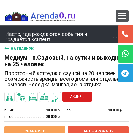
Место, где рождаются события и
создаётся контент
НА ГЛАВНУЮ
Медиум | п.Садовый, на сутки и выходные
на 25 человек
Просторный коттедж с сауной на 20 человек.
Возможность аренды всего дома или отдельных
номеров. Беседка, мангал, зона отдыха.
25
10
4
Вс-Ч
АКЦИЯ!!!
т 18т
р Пт-
Сб 2
5тр
пн‐чт
18 000 р.
вс
18 000 р.
пт‐сб
28 000 р.
СРАВНИТЬ
БРОНИРОВАТЬ