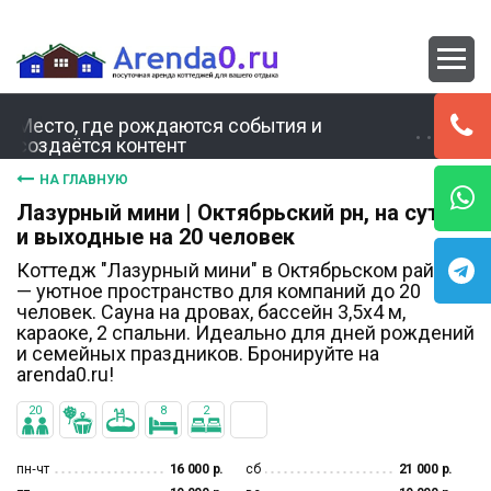
Место, где рождаются события и
создаётся контент
НА ГЛАВНУЮ
Лазурный мини | Октябрьский рн, на сутки
и выходные на 20 человек
Коттедж "Лазурный мини" в Октябрьском районе
— уютное пространство для компаний до 20
человек. Сауна на дровах, бассейн 3,5x4 м,
караоке, 2 спальни. Идеально для дней рождений
и семейных праздников. Бронируйте на
arenda0.ru!
20
8
2
пн‐чт
16 000 р.
сб
21 000 р.