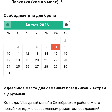
Парковка (кол-во мест):
5
Свободные дни для брони
Август
2026
Пн
Вт
Ср
Чт
Пт
Сб
Вс
1
2
3
4
5
6
7
8
9
10
11
12
13
14
15
16
17
18
19
20
21
22
23
24
25
26
27
28
29
30
31
Идеальное место для семейных праздников и встреч
с друзьями
Коттедж "Лазурный мини" в Октябрьском районе — это
новый коттедж с современным ремонтом, создающий