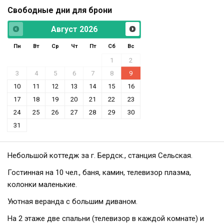
Свободные дни для брони
Август
2026
Пн
Вт
Ср
Чт
Пт
Сб
Вс
1
2
3
4
5
6
7
8
9
10
11
12
13
14
15
16
17
18
19
20
21
22
23
24
25
26
27
28
29
30
31
Небольшой коттедж за г. Бердск., станция Сельская.
Гостинная на 10 чел., баня, камин, телевизор плазма,
колонки маленькие.
Уютная веранда с большим диваном.
На 2 этаже две спальни (телевизор в каждой комнате) и