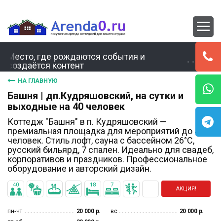
Место, где рождаются события и
создаётся контент
НА ГЛАВНУЮ
Башня | дп.Кудряшовский, на сутки и
выходные на 40 человек
Коттедж "Башня" в п. Кудряшовский —
премиальная площадка для мероприятий до 40
человек. Стиль лофт, сауна с бассейном 26°C,
русский бильярд, 7 спален. Идеально для свадеб,
корпоративов и праздников. Профессиональное
оборудование и авторский дизайн.
40
18
7
АКЦИЯ!
пн‐чт
20 000 р.
вс
20 000 р.