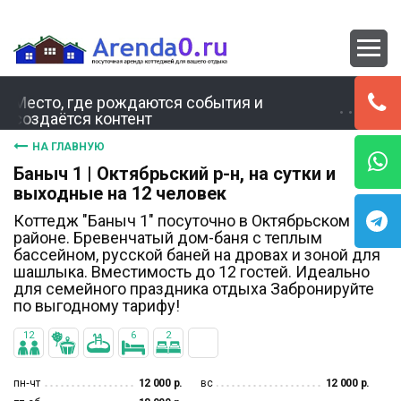
Место, где рождаются события и
создаётся контент
НА ГЛАВНУЮ
Баныч 1 | Октябрьский р-н, на сутки и
выходные на 12 человек
Коттедж "Баныч 1" посуточно в Октябрьском
районе. Бревенчатый дом-баня с теплым
бассейном, русской баней на дровах и зоной для
шашлыка. Вместимость до 12 гостей. Идеально
для семейного праздника отдыха Забронируйте
по выгодному тарифу!
12
6
2
пн‐чт
12 000 р.
вс
12 000 р.